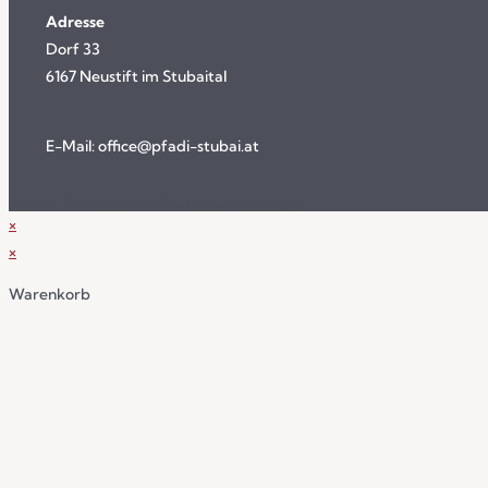
Adresse
Dorf 33
6167 Neustift im Stubaital
E-Mail:
office@pfadi-stubai.at
© 2026 - Pfadfinder und Pfadfinderinnen Stubai
×
×
Warenkorb